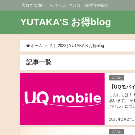
大好きな旅行、モバイル、マンガ、お得情報発信
YUTAKA'S お得blog
ホーム
2月, 2023 | YUTAKA'S お得blog
記事一覧
スマホ
【UQモバ
こんにちは！
思います。 そ
バイル」につ
る方は、是非と
2023年2月27日
スマホ