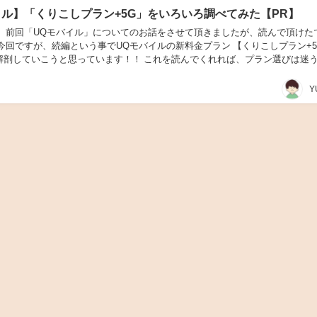
イル】「くりこしプラン+5G」をいろいろ調べてみた【PR】
！ 前回「UQモバイル」についてのお話をさせて頂きましたが、読んで頂けた
今回ですが、続編という事でUQモバイルの新料金プラン 【くりこしプラン+5
解剖していこうと思っています！！ これを読んでくれれば、プラン選びは迷
ょう( *´艸｀) それでは、行っ...
Y