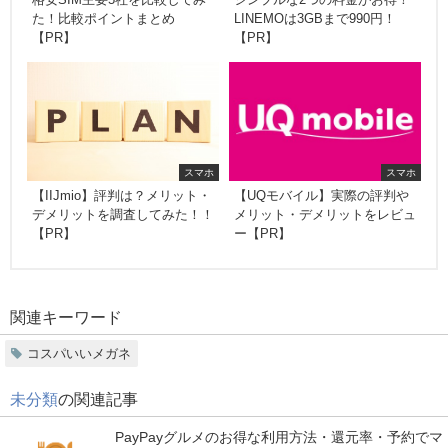
た！比較ポイントまとめ
LINEMOは3GBまで990円！
【PR】
【PR】
スマホ
スマホ
【IIJmio】評判は？メリット・
【UQモバイル】実際の評判や
デメリットを調査してみた！！
メリット・デメリットをレビュ
【PR】
ー【PR】
関連キーワード
コスパいいメガネ
未分類
の関連記事
PayPayグルメのお得な利用方法・還元率・予約でマ