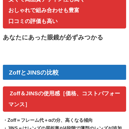
おしゃれで組み合わせも豊富
口コミの評価も高い
あなたにあった眼鏡が
必ずみつかる
ZoffとJINSの比較
Zoff＆JINSの使用感［価格、コストパフォー
マンス］
・
Zoff
＝フレーム代＋αの分、高くなる傾向
・
JINS
＝はレンズの屈折率が4段階で薄型のレンズが追加