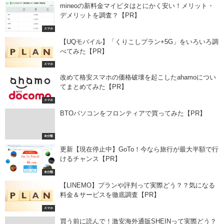
mineoの新料金マイピタはとにかく安い！メリット・
デメリットを調査？【PR】
スマホ
【UQモバイル】「くりこしプラン+5G」をいろいろ調
べてみた【PR】
スマホ
改めて格安スマホの価格破壊を起こしたahamoについ
てまとめてみた【PR】
スマホ
BTOパソコンをフロンティアで買ってみた【PR】
未分類
更新【現在停止中】GoTo！今なら旅行が最大半額で行
けるチャンス【PR】
未分類
【LINEMO】プランや評判って実際どう？？気になる
料金＆サービスを徹底調査【PR】
スマホ
買う前に読んで！激安海外通販SHEINって実際どう？