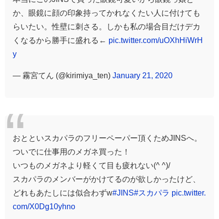
か、眼鏡に顔の印象持ってかれなくたい人に付けても
らいたい。性壁に刺さる。しかも私の場合目だけデカ
くなるから勝手に盛れる←
pic.twitter.com/uOXhHiWrH
y
— 霧宮てん (@kirimiya_ten)
January 21, 2020
おとといスカパラのフリーペーパー頂くためJINSへ。
ついでに仕事用のメガネ買った！
いつものメガネより軽くて目も疲れない(^ ^)/
スカパラのメンバーがかけてるのが欲しかったけど、
どれもあたしには似合わずw
#JINS
#スカパラ
pic.twitter.
com/X0Dg10yhno